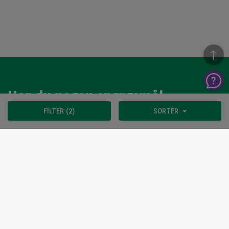
Har du nogen spørgsmål
FILTER (2)
SORTER
Vi har åben mandag til torsdag 8.00 - 16.30 og fredag 8.00
til 16.00 / vores Arval Autoselect team sidder klar til at
hjælp
KONTAKT OS