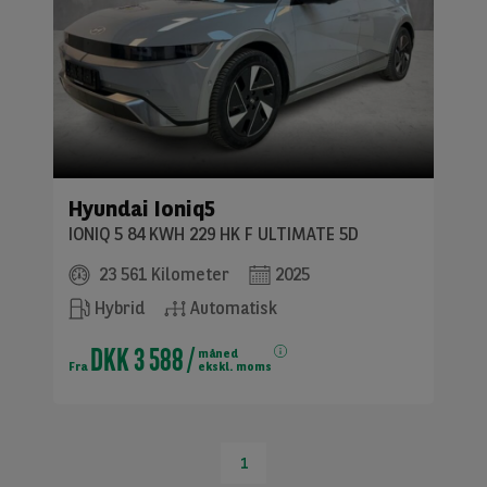
Hyundai
Ioniq5
IONIQ 5 84 KWH 229 HK F ULTIMATE 5D
23 561 Kilometer
2025
Hybrid
Automatisk
DKK 3 588
/
måned
Fra
ekskl. moms
1