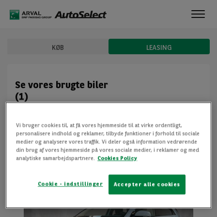
Toggl
navig
KØB
LEASING
Se vores brugte biler
(1)
Arval Autoselect er en enkel og omkostningsbesparende
Vi bruger cookies til, at få vores hjemmeside til at virke ordentligt,
løsning. Vi får løbende mange leasingbiler retur og udfra
personalisere indhold og reklamer, tilbyde funktioner i forhold til sociale
disse udvælger vi de bedste biler til re-leasing. På den måde
medier og analysere vores traffik. Vi deler også information vedrørende
kan vi tilbyde alle fordel...
din brug af vores hjemmeside på vores sociale medier, i reklamer og med
analytiske samarbejdspartnere.
Cookies Policy
VIS MERE
Cookie - indstillinger
Accepter alle cookies