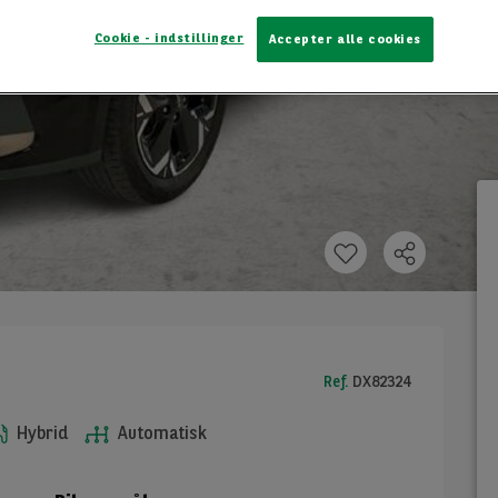
Cookie - indstillinger
Accepter alle cookies
Ref.
DX82324
Hybrid
Automatisk