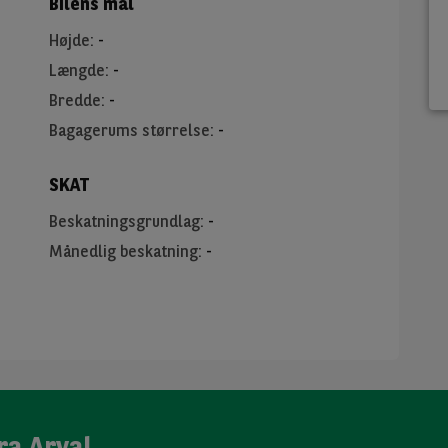
Bilens mål
Højde
:
-
Længde
:
-
Bredde
:
-
Bagagerums størrelse
:
-
SKAT
Beskatningsgrundlag
:
-
Månedlig beskatning
:
-
ra Arval