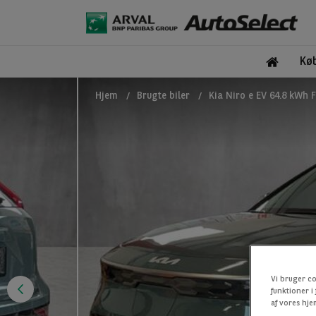
Kø
Hjem
Brugte biler
Kia Niro e EV 64.8 kWh 
Vi bruger co
funktioner i
af vores hje