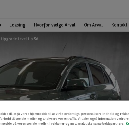
b
Leasing
Hvorfor vælge Arval
Om Arval
Kontakt 
F Upgrade Level Up 5d
okies til, at få vores hjemmeside til at virke ordentligt, personalisere indhold og rekla
 forhold til sociale medier og analysere vores traffik. Vi deler også information vedrø
mmeside på vores sociale medier, i reklamer og med analytiske samarbejdspartnere.
C