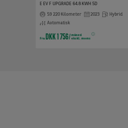
E EV F UPGRADE 64.8 KWH 5D
59 220 Kilometer
2023
Hybrid
Automatisk
DKK 1 756
måned
Fra
ekskl. moms