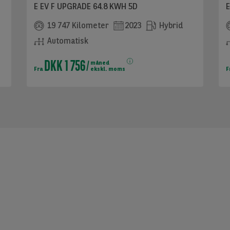
E EV F UPGRADE 64.8 KWH 5D
E
19 747 Kilometer
2023
Hybrid
Automatisk
DKK 1 756
måned
Fra
ekskl. moms
F