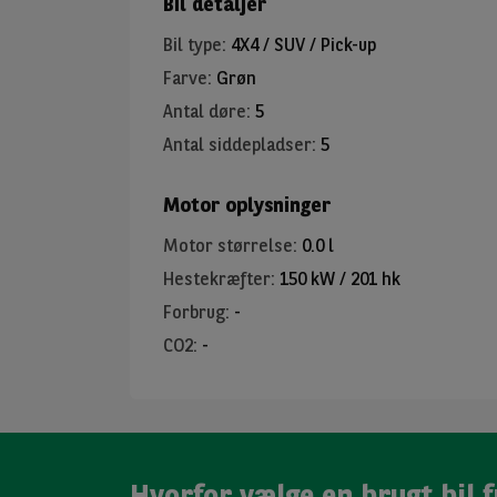
Bil detaljer
Bil type
:
4X4 / SUV / Pick-up
Farve
:
Grøn
Antal døre
:
5
Antal siddepladser
:
5
Motor oplysninger
Motor størrelse
:
0.0 l
Hestekræfter
:
150 kW / 201 hk
Forbrug
:
-
CO2
:
-
Hvorfor vælge en brugt bil f