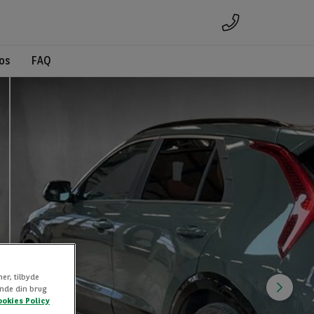
os
FAQ
mer, tilbyde
rende din brug
ookies Policy