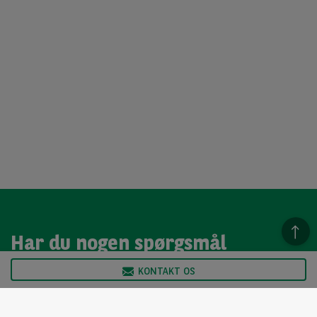
Har du nogen spørgsmål
KONTAKT OS
Vi har åben mandag til torsdag 8.00 - 16.30 og fredag 8.00
til 16.00 / vores Arval Autoselect team sidder klar til at
hjælp