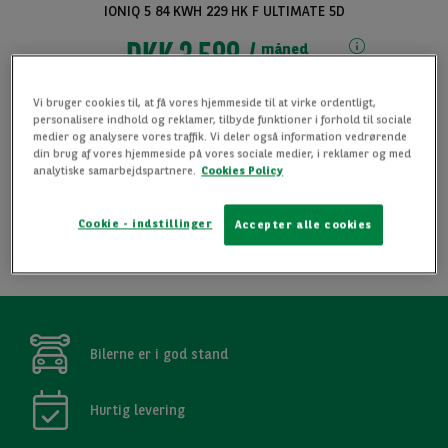
IONIQ 5 84 KWH 229 HK F ULTIMATE 5D
DKK 3 588
måned
Fra
ekskl. moms
Vi bruger cookies til, at få vores hjemmeside til at virke ordentligt,
Levering er muligt i hele Danmark
personalisere indhold og reklamer, tilbyde funktioner i forhold til sociale
medier og analysere vores traffik. Vi deler også information vedrørende
Ring for at høre mere 70 26 50 60
din brug af vores hjemmeside på vores sociale medier, i reklamer og med
analytiske samarbejdspartnere.
Cookies Policy
FORESPØRG INFORMATION
Cookie - indstillinger
Accepter alle cookies
Se alle billeder
TILFØJ TIL FAVORITTER
Bilerne er i god stand
Hurtig levering