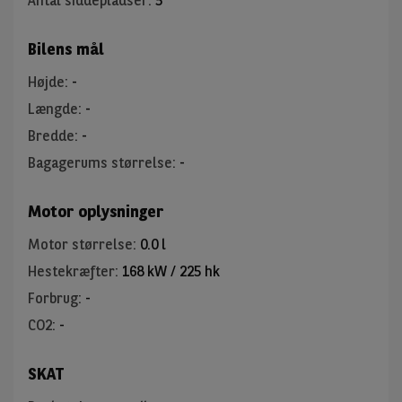
Antal siddepladser
:
5
Bilens mål
Højde
:
-
Længde
:
-
Bredde
:
-
Bagagerums størrelse
:
-
Motor oplysninger
Motor størrelse
:
0.0 l
Hestekræfter
:
168 kW / 225 hk
Forbrug
:
-
CO2
:
-
SKAT