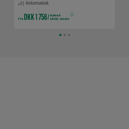
Automatisk
DKK 1 756
måned
Fra
ekskl. moms