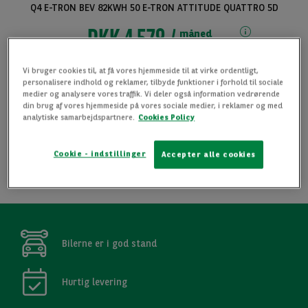
Q4 E-TRON BEV 82KWH 50 E-TRON ATTITUDE QUATTRO 5D
DKK 4 578
måned
Fra
ekskl. moms
Vi bruger cookies til, at få vores hjemmeside til at virke ordentligt,
Levering er muligt i hele Danmark
personalisere indhold og reklamer, tilbyde funktioner i forhold til sociale
medier og analysere vores traffik. Vi deler også information vedrørende
Ring for at høre mere 70 26 50 60
din brug af vores hjemmeside på vores sociale medier, i reklamer og med
analytiske samarbejdspartnere.
Cookies Policy
FORESPØRG INFORMATION
Cookie - indstillinger
Accepter alle cookies
Se alle billeder
TILFØJ TIL FAVORITTER
Bilerne er i god stand
Hurtig levering