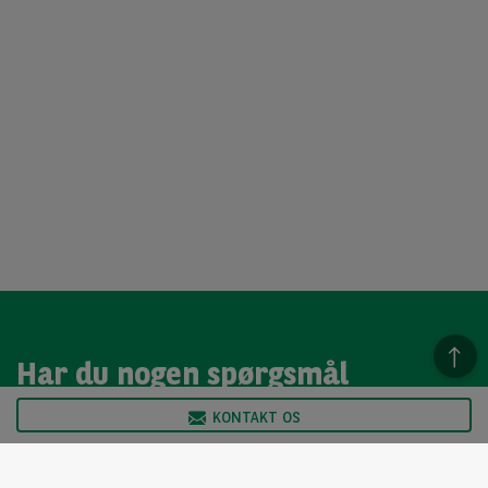
Har du nogen spørgsmål
KONTAKT OS
Vi har åben mandag til torsdag 8.00 - 16.30 og fredag 8.00
til 16.00 / vores Arval Autoselect team sidder klar til at
hjælp