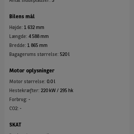
Antal siddepladser
:
5
Bilens mål
Højde
:
1 632 mm
Længde
:
4 588 mm
Bredde
:
1 865 mm
Bagagerums størrelse
:
520 l
Motor oplysninger
Motor størrelse
:
0.0 l
Hestekræfter
:
220 kW / 295 hk
Forbrug
:
-
CO2
:
-
SKAT