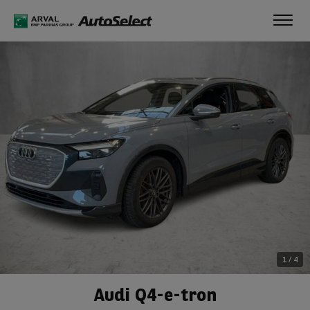
Toggl
navig
1
/
4
Audi Q4-e-tron