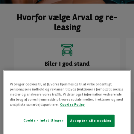
Hvorfor vælge Arval og re-
leasing
Biler I god stand
Alle biler er inspiceret og serviceret
Vi bruger cookies til, at få vores hjemmeside til at virke ordentligt,
personalisere indhold og reklamer, tilbyde funktioner i forhold til sociale
medier og analysere vores traffik. Vi deler også information vedrørende
din brug af vores hjemmeside på vores sociale medier, i reklamer og med
analytiske samarbejdspartnere.
Cookies Policy
Tilgængelige biler
Cookie - indstillinger
Accepter alle cookies