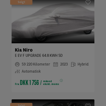
Solgt
Kia Niro
E EV F UPGRADE 64.8 KWH 5D
59 220 Kilometer
2023
Hybrid
Automatisk
DKK 1 756
måned
Fra
ekskl. moms
Solgt