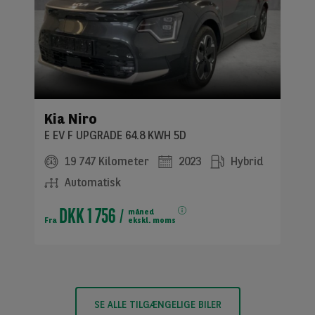
Kia Niro
E EV F UPGRADE 64.8 KWH 5D
19 747 Kilometer
2023
Hybrid
Automatisk
DKK 1 756
måned
Fra
ekskl. moms
SE ALLE TILGÆNGELIGE BILER